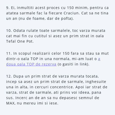
9. Ei, inmultiti acest proces cu 150 minim, pentru ca
atatea sarmale fac la fiecare Craciun. Cat sa ne tina
un an (nu de foame, dar de pofta).
10. Odata rulate toate sarmalele, toc varza murata
cat mai fin cu cutitul si asez un prim strat in oala
Tefal One Pot.
11. In scopul realizarii celor 150 fara sa stau sa mut
dintr-o oala TOP in una normala, mi-am luat o
a
doua oala TOP de rezerva
(o gasiti in link).
12. Dupa un prim strat de varza murata tocata,
incep sa asez un prim strat de sarmale, inghesuite
una in alta, in cercuri concentrice. Apoi iar strat de
varza, strat de sarmale, ati prins voi ideea, pana
sus. Incerc an de an sa nu depasesc semnul de
MAX, nu mereu imi si iese.