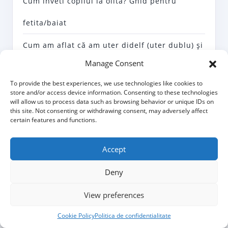
Cum inveti copilul la olita? Ghid pentru
fetita/baiat
Cum am aflat că am uter didelf (uter dublu) şi
Manage Consent
cum mi-a afectat asta viaţa
To provide the best experiences, we use technologies like cookies to
store and/or access device information. Consenting to these technologies
will allow us to process data such as browsing behavior or unique IDs on
this site. Not consenting or withdrawing consent, may adversely affect
certain features and functions.
Accept
Deny
View preferences
Cookie Policy
Politica de confidentialitate