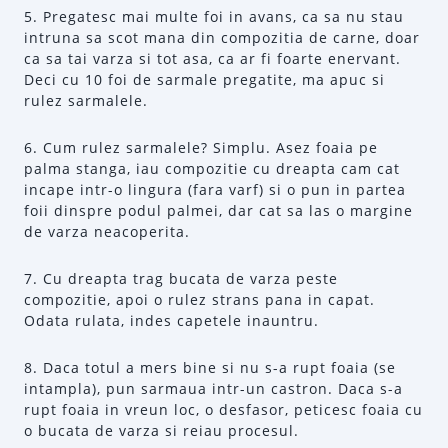
5. Pregatesc mai multe foi in avans, ca sa nu stau
intruna sa scot mana din compozitia de carne, doar
ca sa tai varza si tot asa, ca ar fi foarte enervant.
Deci cu 10 foi de sarmale pregatite, ma apuc si
rulez sarmalele.
6. Cum rulez sarmalele? Simplu. Asez foaia pe
palma stanga, iau compozitie cu dreapta cam cat
incape intr-o lingura (fara varf) si o pun in partea
foii dinspre podul palmei, dar cat sa las o margine
de varza neacoperita.
7. Cu dreapta trag bucata de varza peste
compozitie, apoi o rulez strans pana in capat.
Odata rulata, indes capetele inauntru.
8. Daca totul a mers bine si nu s-a rupt foaia (se
intampla), pun sarmaua intr-un castron. Daca s-a
rupt foaia in vreun loc, o desfasor, peticesc foaia cu
o bucata de varza si reiau procesul.