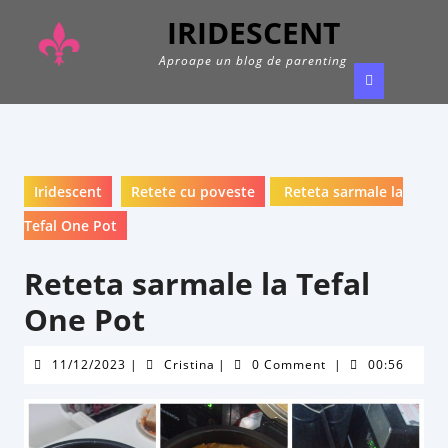
Skip
IRIDESCENT
to
content
Aproape un blog de parenting
Ope
Butt
Iridescent
Retete cu poveste
Reteta sarmale la
Tefal One Pot
Reteta sarmale la Tefal
One Pot
11/12/2023
Cristina
11/12/2023
|
Cristina
|
0 Comment
|
00:56