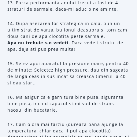
13. Parca performanta anului trecut a fost de 4
straturi de sarmale, daca-mi aduc bine aminte.
14. Dupa asezarea lor strategica in oala, pun un
ultim strat de varza, bulionul deasupra si torn cam
doua cani de apa clocotita peste sarmale.
Apa nu trebuie s-o vedeti.
Daca vedeti stratul de
apa, deja ati pus prea multa!
15. Setez apoi aparatul la presiune mare, pentru 40
de minute: Selectez high pressure, dau din sageata
de langa ceas in sus incat sa creasca timerul la 40
si dau start.
16. Ma asigur ca e garnitura bine pusa, siguranta
bine pusa, inchid capacul si-mi vad de strans
haosul din bucatarie.
17. Cam o ora mai tarziu (dureaza pana ajunge la
temperatura, chiar daca ii pui apa clocotita),