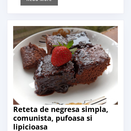
More
Reteta de negresa simpla,
comunista, pufoasa si
Reteta
lipicioasa