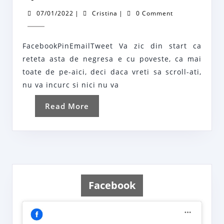
de
07/01/2022
Cristina
07/01/2022
|
Cristina
|
0 Comment
negresa
simpla,
FacebookPinEmailTweet Va zic din start ca
comunista,
reteta asta de negresa e cu poveste, ca mai
pufoasa
toate de pe-aici, deci daca vreti sa scroll-ati,
si
nu va incurc si nici nu va
lipicioasa
Read
Read More
More
Facebook