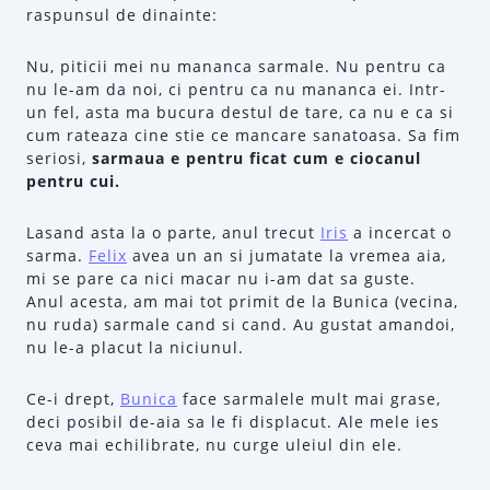
raspunsul de dinainte:
Nu, piticii mei nu mananca sarmale. Nu pentru ca
nu le-am da noi, ci pentru ca nu mananca ei. Intr-
un fel, asta ma bucura destul de tare, ca nu e ca si
cum rateaza cine stie ce mancare sanatoasa. Sa fim
seriosi,
sarmaua e pentru ficat cum e ciocanul
pentru cui.
Lasand asta la o parte, anul trecut
Iris
a incercat o
sarma.
Felix
avea un an si jumatate la vremea aia,
mi se pare ca nici macar nu i-am dat sa guste.
Anul acesta, am mai tot primit de la Bunica (vecina,
nu ruda) sarmale cand si cand. Au gustat amandoi,
nu le-a placut la niciunul.
Ce-i drept,
Bunica
face sarmalele mult mai grase,
deci posibil de-aia sa le fi displacut. Ale mele ies
ceva mai echilibrate, nu curge uleiul din ele.