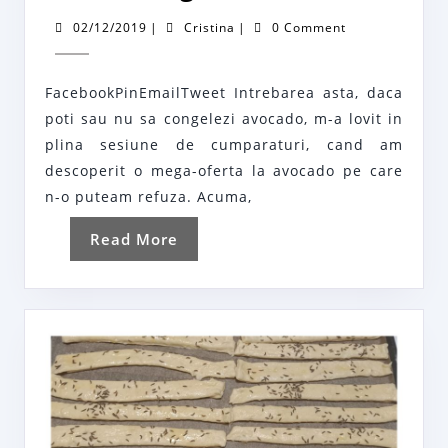
sa
02/12/2019
Cristina
02/12/2019
|
Cristina
|
0 Comment
conge
avoca
FacebookPinEmailTweet Intrebarea asta, daca
poti sau nu sa congelezi avocado, m-a lovit in
plina sesiune de cumparaturi, cand am
descoperit o mega-oferta la avocado pe care
n-o puteam refuza. Acuma,
Read
Read More
More