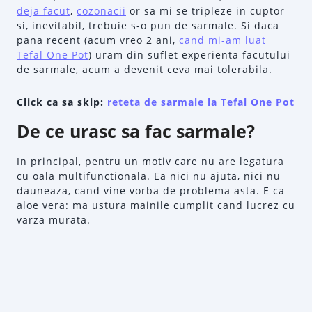
deja facut
,
cozonacii
or sa mi se tripleze in cuptor
si, inevitabil, trebuie s-o pun de sarmale. Si daca
pana recent (acum vreo 2 ani,
cand mi-am luat
Tefal One Pot
) uram din suflet experienta facutului
de sarmale, acum a devenit ceva mai tolerabila.
Click ca sa skip:
reteta de sarmale la Tefal One Pot
De ce urasc sa fac sarmale?
In principal, pentru un motiv care nu are legatura
cu oala multifunctionala. Ea nici nu ajuta, nici nu
dauneaza, cand vine vorba de problema asta. E ca
aloe vera: ma ustura mainile cumplit cand lucrez cu
varza murata.