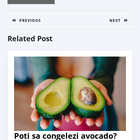
Post
navigation
PREVIOUS
NEXT
Previous
Next
Related Post
post:
post:
Poti
Poti sa congelezi avocado?