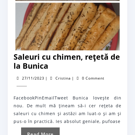
Saleuri cu chimen, reţetă de
Saleuri
la Bunica
cu
27/11/2023
Cristina
27/11/2023
|
Cristina
|
0 Comment
chimen,
reţetă
FacebookPinEmailTweet Bunica loveşte din
de
nou. De mult mă ţineam să-i cer reţeta de
la
saleuri cu chimen şi astăzi am luat-o şi am şi
Bunica
pus-o în practică. Ies absolut geniale, pufoase
Read
Read More