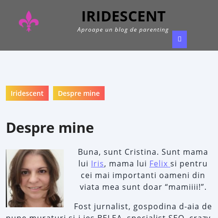
Skip
IRIDESCENT
to
content
Aproape un blog de parenting
Ope
Butt
Iridescent
Despre mine
Despre mine
Buna, sunt Cristina. Sunt mama
lui
Iris
, mama lui
Felix
si pentru
cei mai importanti oameni din
viata mea sunt doar “mamiiii!”.
Fost jurnalist, gospodina d-aia de