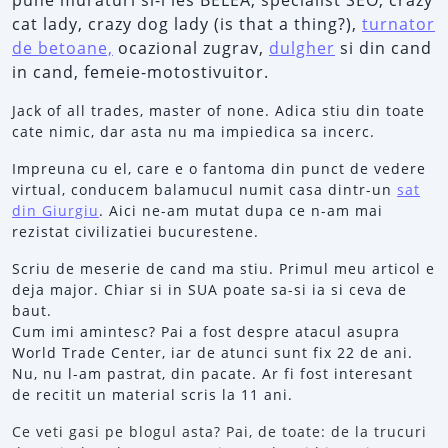
pune muraturi si-i ies BELEA, specialist SEO, crazy
cat lady, crazy dog lady (is that a thing?),
turnator
de betoane,
ocazional zugrav,
dulgher
si din cand
in cand, femeie-motostivuitor.
Jack of all trades, master of none. Adica stiu din toate
cate nimic, dar asta nu ma impiedica sa incerc.
Impreuna cu el, care e o fantoma din punct de vedere
virtual, conducem balamucul numit casa dintr-un
sat
din Giurgiu
. Aici ne-am mutat dupa ce n-am mai
rezistat civilizatiei bucurestene.
Scriu de meserie de cand ma stiu. Primul meu articol e
deja major. Chiar si in SUA poate sa-si ia si ceva de
baut.
Cum imi amintesc? Pai a fost despre atacul asupra
World Trade Center, iar de atunci sunt fix 22 de ani.
Nu, nu l-am pastrat, din pacate. Ar fi fost interesant
de recitit un material scris la 11 ani.
Ce veti gasi pe blogul asta? Pai, de toate: de la trucuri