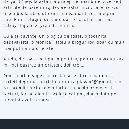
de gatit (hey, la asta ma pricep cel mai bine, zice-se!),
articole de parenting despre astia micii, care ne scot
fire albe, la absolut orice imi va mai trece mie prin
cap. E un refugiu, un sanctuar. E locul in care ma
retrag dupa o zi grea de munca.
Cu alte cuvinte, un blog cu de toate, o tocanita
desavarsita, o Monica Tatoiu a blogurilor, doar cu mult
mai putina notorietate.
Ah da, de toate mai putin politica, pentru ca vreau sa-
mi mai pastrez un prieten, doi, trei…
Pentru orice sugestie, reclamatie si recomandare,
scrieti degraba la cristina.raluca.glavan[@]gmail.com.
Nu promit sa citesc mailurile, ca acolo primesc si
facturi, iar pe alea le ocolesc cat pot, dar o data pe
luna tot aveti o sansa.