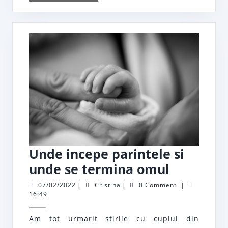
MORE
Unde incepe parintele si
Unde
unde se termina omul
incepe
07/02/2022
Cristina
07/02/2022
|
Cristina
|
0 Comment
|
16:49
parintele
si
Am tot urmarit stirile cu cuplul din