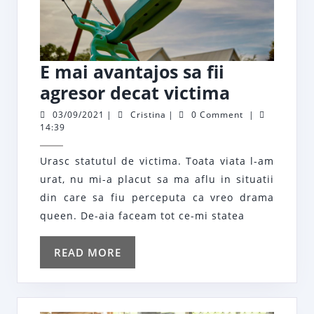
E mai avantajos sa fii
E
agresor decat victima
mai
03/09/2021
Cristina
03/09/2021
|
Cristina
|
0 Comment
|
14:39
avantajos
sa
Urasc statutul de victima. Toata viata l-am
fii
urat, nu mi-a placut sa ma aflu in situatii
agresor
din care sa fiu perceputa ca vreo drama
decat
queen. De-aia faceam tot ce-mi statea
victima
READ
READ MORE
MORE