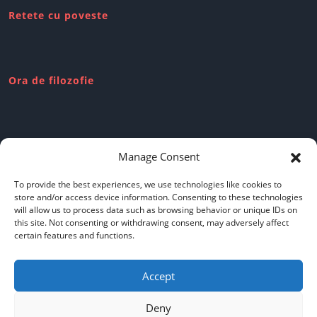
Retete cu poveste
Ora de filozofie
Review-uri dubioase
Manage Consent
To provide the best experiences, we use technologies like cookies to
store and/or access device information. Consenting to these technologies
will allow us to process data such as browsing behavior or unique IDs on
this site. Not consenting or withdrawing consent, may adversely affect
Politica de confidentialitate
certain features and functions.
Accept
Cookie policy
Deny