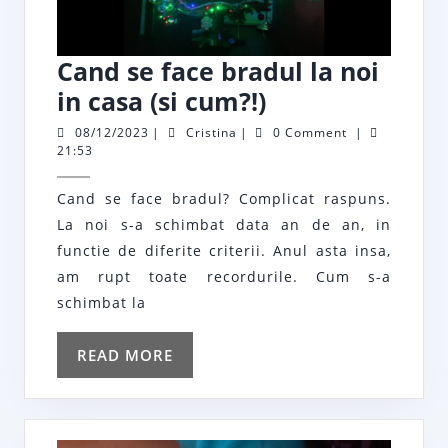
Cand se face bradul la noi
Cand
in casa (si cum?!)
se
08/12/2023
Cristina
08/12/2023
|
Cristina
|
0 Comment
|
21:53
face
bradul
Cand se face bradul? Complicat raspuns.
la
La noi s-a schimbat data an de an, in
noi
functie de diferite criterii. Anul asta insa,
in
am rupt toate recordurile. Cum s-a
schimbat la
casa
(si
READ
READ MORE
cum?!)
MORE