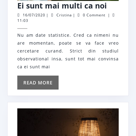
Ei
Ei sunt mai multi ca noi
sunt
16/07/2020
Cristina
16/07/2020
|
Cristina
|
0 Comment
|
11:03
mai
multi
Nu am date statistice. Cred ca nimeni nu
ca
are momentan, poate se va face vreo
noi
cercetare curand. Strict din studiul
observational insa, sunt tot mai convinsa
ca ei sunt mai
READ
READ MORE
MORE