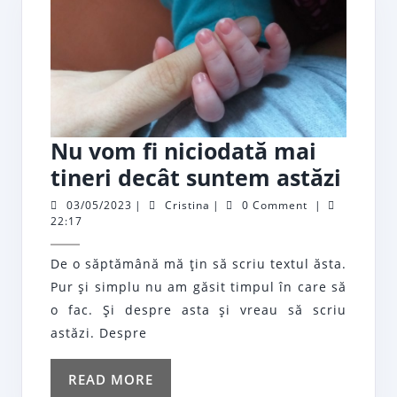
Nu vom fi niciodată mai
Nu
tineri decât suntem astăzi
vom
03/05/2023
Cristina
03/05/2023
|
Cristina
|
0 Comment
|
22:17
fi
nici
De o săptămână mă ţin să scriu textul ăsta.
mai
Pur şi simplu nu am găsit timpul în care să
tiner
o fac. Şi despre asta şi vreau să scriu
decâ
astăzi. Despre
sunt
READ
READ MORE
astăz