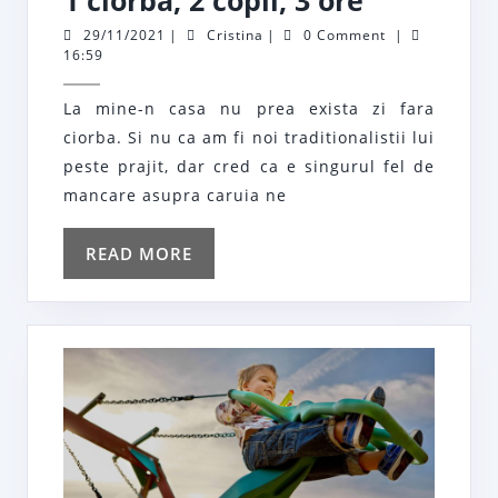
ciorba,
29/11/2021
Cristina
29/11/2021
|
Cristina
|
0 Comment
|
16:59
2
copii,
La mine-n casa nu prea exista zi fara
3
ciorba. Si nu ca am fi noi traditionalistii lui
ore
peste prajit, dar cred ca e singurul fel de
mancare asupra caruia ne
READ
READ MORE
MORE