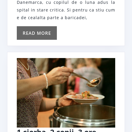
unde
Danemarca, cu copilul de o luna adus la
se
spital in stare critica. Si pentru ca stiu cum
termina
e de cealalta parte a baricadei,
omul
READ
READ MORE
MORE
1
1 ciorba, 2 copii, 3 ore