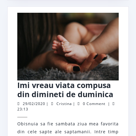
fii
copil
Imi vreau viata compusa
Imi
din dimineti de duminica
vreau
29/02/2020
Cristina
29/02/2020
|
Cristina
|
0 Comment
|
23:13
viata
comp
Obisnuia sa fie sambata ziua mea favorita
din
din cele sapte ale saptamanii. Intre timp