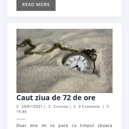
READ
READ MORE
MORE
Caut
Caut ziua de 72 de ore
ziua
20/01/2021
Cristina
20/01/2021
|
Cristina
|
0 Comment
|
15:44
de
72
Doar mie mi se pare ca timpul zboara