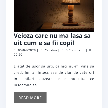
Veioza care nu ma lasa sa
Veioza
uit cum e sa fii copil
care
05/04/2020
Cristina
05/04/2020
|
Cristina
|
0 Comment
|
22:20
nu
ma
E atat de usor sa uiti, ca nici nu-mi vine sa
lasa
cred. Imi amintesc asa de clar de cate ori
sa
in copilarie auzeam “e, ei au uitat ce
uit
inseamna sa
cum
READ
READ MORE
e
MORE
sa