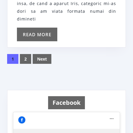
dimin
insa, de cand a aparut Iris, categoric mi-as
de
dori sa am viata formata numai din
dimineti
dumin
READ
READ MORE
MORE
Posts
1
2
Next
navigation
Facebook