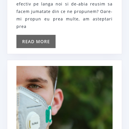
de
efectiv pe langa noi si de-abia reusim sa
ore
facem jumatate din ce ne propunem? Oare-
mi propun eu prea multe, am asteptari
prea
READ
READ MORE
MORE