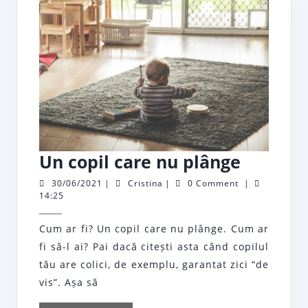
Un
Un copil care nu plânge
copil
30/06/2021
Cristina
30/06/2021
|
Cristina
|
0 Comment
|
14:25
care
nu
Cum ar fi? Un copil care nu plânge. Cum ar
plânge
fi să-l ai? Pai dacă citești asta când copilul
tău are colici, de exemplu, garantat zici “de
vis”. Așa să