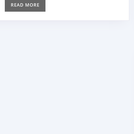
copii
READ
READ MORE
MORE