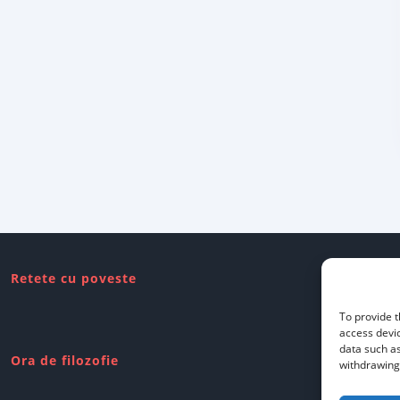
Retete cu poveste
To provide t
access devic
data such as
Ora de filozofie
withdrawing 