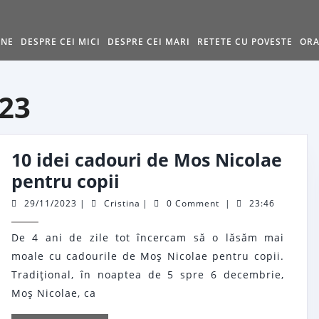
INE
DESPRE CEI MICI
DESPRE CEI MARI
RETETE CU POVESTE
ORA
23
10 idei cadouri de Mos Nicolae
10
pentru copii
idei
29/11/2023
Cristina
29/11/2023
|
Cristina
|
0 Comment
|
23:46
cadouri
De 4 ani de zile tot încercam să o lăsăm mai
de
moale cu cadourile de Moş Nicolae pentru copii.
Mos
Tradiţional, în noaptea de 5 spre 6 decembrie,
Nicolae
Moş Nicolae, ca
pentru