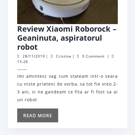
Review Xiaomi Roborock –
Geaninuta, aspiratorul
Review
robot
Xiaomi
28/11/2019
Cristina
28/11/2019
|
Cristina
|
0 Comment
|
15:26
Roborock
–
Imi amintesc vag cum stateam intr-o seara
Geaninuta,
cu niste prieteni de vorba, sa tot fie vreo 2-
aspiratorul
3 ani, si ne gandeam ce fita ar fi fost sa ai
robot
un robot
READ
READ MORE
MORE