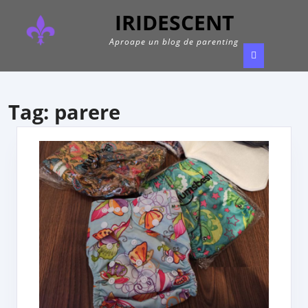
Skip
IRIDESCENT
to
content
Aproape un blog de parenting
Ope
Butt
Tag:
parere