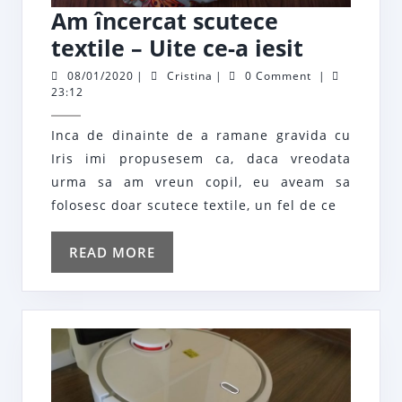
Am încercat scutece
Am
textile – Uite ce-a iesit
încercat
08/01/2020
Cristina
08/01/2020
|
Cristina
|
0 Comment
|
23:12
scutece
textile
Inca de dinainte de a ramane gravida cu
–
Iris imi propusesem ca, daca vreodata
Uite
urma sa am vreun copil, eu aveam sa
ce-
folosesc doar scutece textile, un fel de ce
a
READ
READ MORE
iesit
MORE