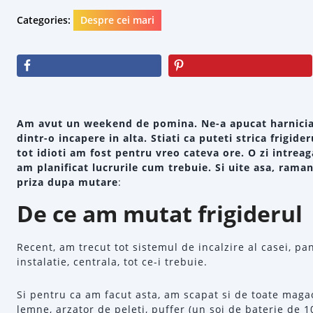
Categories:
Despre cei mari
Am avut un weekend de pomina. Ne-a apucat harnicia
dintr-o incapere in alta. Stiati ca puteti strica frigid
tot idioti am fost pentru vreo cateva ore. O zi intrea
am planificat lucrurile cum trebuie. Si uite asa, raman
priza dupa mutare
:
De ce am mutat frigiderul
Recent, am trecut tot sistemul de incalzire al casei, pa
instalatie, centrala, tot ce-i trebuie.
Si pentru ca am facut asta, am scapat si de toate maga
lemne, arzator de peleti, puffer (un soi de baterie de 10