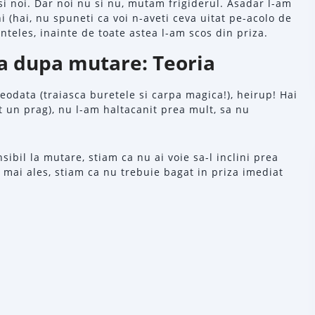
si noi. Dar noi nu si nu, mutam frigiderul. Asadar l-am
i (hai, nu spuneti ca voi n-aveti ceva uitat pe-acolo de
einteles, inainte de toate astea l-am scos din priza.
za dupa mutare: Teoria
eodata (traiasca buretele si carpa magica!), heirup! Hai
t un prag), nu l-am haltacanit prea mult, sa nu
sibil la mutare, stiam ca nu ai voie sa-l inclini prea
 mai ales, stiam ca nu trebuie bagat in priza imediat