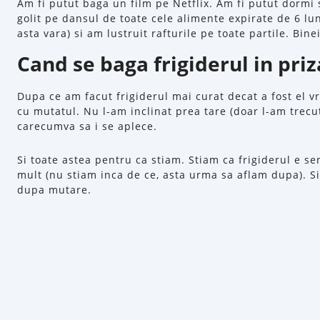
Am fi putut baga un film pe Netflix. Am fi putut dormi 
golit pe dansul de toate cele alimente expirate de 6 lun
asta vara) si am lustruit rafturile pe toate partile. Bin
Cand se baga frigiderul in pri
Dupa ce am facut frigiderul mai curat decat a fost el vr
cu mutatul. Nu l-am inclinat prea tare (doar l-am trecu
carecumva sa i se aplece.
Si toate astea pentru ca stiam. Stiam ca frigiderul e sen
mult (nu stiam inca de ce, asta urma sa aflam dupa). Si
dupa mutare.