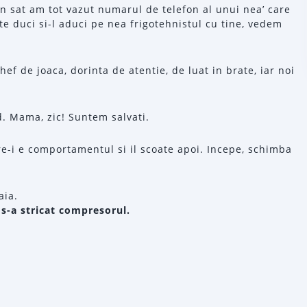
in sat am tot vazut numarul de telefon al unui nea’ care
, te duci si-l aduci pe nea frigotehnistul cu tine, vedem
hef de joaca, dorinta de atentie, de luat in brate, iar noi
d. Mama, zic! Suntem salvati.
re-i e comportamentul si il scoate apoi. Incepe, schimba
aia.
s-a stricat compresorul.