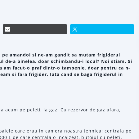
 pe amandoi si ne-am gandit sa mutam frigiderul
erul de-a binelea, doar schimbandu-i locul? Noi stiam. Si
ga am facut-o praf dintr-o tampenie, doar pentru ca n-
eam si fara frigider.
Iata cand se baga frigiderul in
na acum pe peleti, la gaz. Cu rezervor de gaz afara,
oaiele care erau in camera noastra tehnica: centrala pe
00 L pe care centrala o incalzea), butoiul cu peleti,