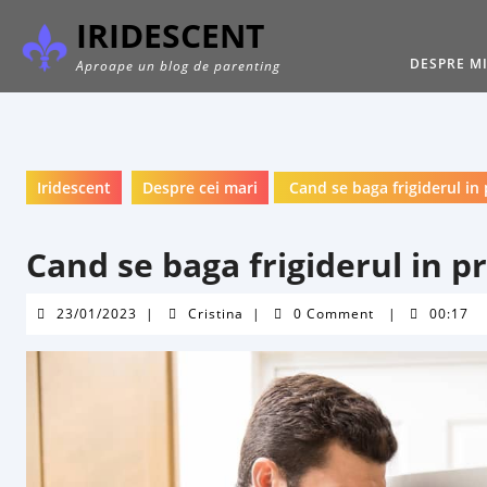
Skip
IRIDESCENT
to
content
DESPRE M
Aproape un blog de parenting
Iridescent
Despre cei mari
Cand se baga frigiderul in
Cand se baga frigiderul in 
23/01/2023
Cristina
23/01/2023
|
Cristina
|
0 Comment
|
00:17