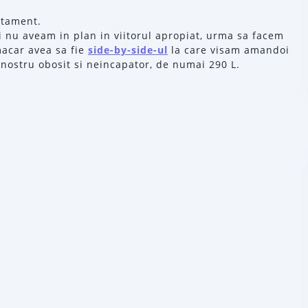
rtament.
i nu aveam in plan in viitorul apropiat, urma sa facem
macar avea sa fie
side-by-side-ul
la care visam amandoi
 nostru obosit si neincapator, de numai 290 L.