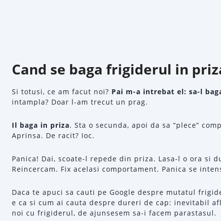
Cand se baga frigiderul in pri
Si totusi, ce am facut noi?
Pai m-a intrebat el: sa-l b
intampla? Doar l-am trecut un prag.
Il baga in priza
. Sta o secunda, apoi da sa “plece” comp
Aprinsa. De racit? Ioc.
Panica! Dai, scoate-l repede din priza. Lasa-l o ora si 
Reincercam. Fix acelasi comportament. Panica se intens
Daca te apuci sa cauti pe Google despre mutatul frigide
e ca si cum ai cauta despre dureri de cap: inevitabil af
noi cu frigiderul, de ajunsesem sa-i facem parastasul.