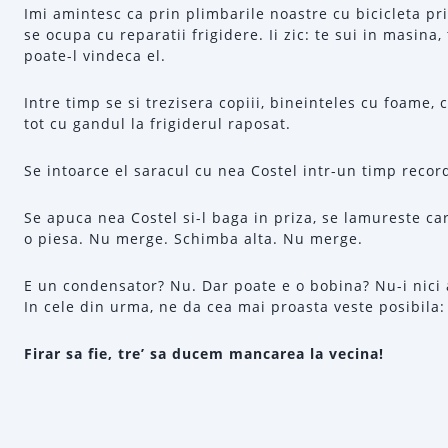
Imi amintesc ca prin plimbarile noastre cu bicicleta pr
se ocupa cu reparatii frigidere. Ii zic: te sui in masina
poate-l vindeca el.
Intre timp se si trezisera copiii, bineinteles cu foame, c
tot cu gandul la frigiderul raposat.
Se intoarce el saracul cu nea Costel intr-un timp recor
Se apuca nea Costel si-l baga in priza, se lamureste ca
o piesa. Nu merge. Schimba alta. Nu merge.
E un condensator? Nu. Dar poate e o bobina? Nu-i nici 
In cele din urma, ne da cea mai proasta veste posibila:
Firar sa fie, tre’ sa ducem mancarea la vecina!