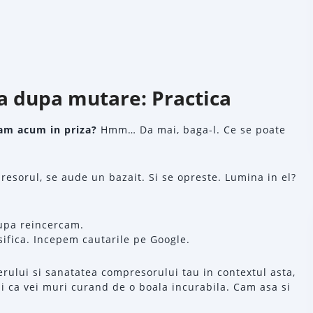
za dupa mutare: Practica
agam acum in priza?
Hmm… Da mai, baga-l. Ce se poate
resorul, se aude un bazait. Si se opreste. Lumina in el?
dupa reincercam.
ifica. Incepem cautarile pe Google.
rului si sanatatea compresorului tau in contextul asta,
li ca vei muri curand de o boala incurabila. Cam asa si