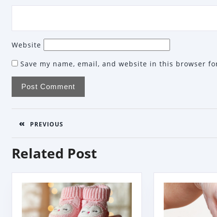
Website
Save my name, email, and website in this browser fo
Post
PREVIOUS
navigation
Previous
Related Post
post: