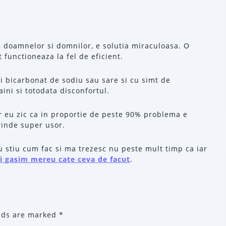
 doamnelor si domnilor, e solutia miraculoasa. O
t functioneaza la fel de eficient.
si bicarbonat de sodiu sau sare si cu simt de
ini si totodata disconfortul.
ar eu zic ca in proportie de peste 90% problema e
rinde super usor.
eu stiu cum fac si ma trezesc nu peste mult timp ca iar
i gasim mereu cate ceva de facut
.
elds are marked
*