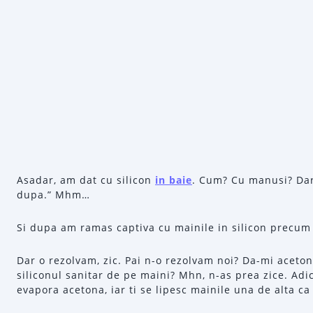
Asadar, am dat cu silicon
in baie
. Cum? Cu manusi? Dar
dupa.” Mhm…
Si dupa am ramas captiva cu mainile in silicon precum 
Dar o rezolvam, zic. Pai n-o rezolvam noi? Da-mi aceton
siliconul sanitar de pe maini? Mhn, n-as prea zice. Adi
evapora acetona, iar ti se lipesc mainile una de alta c