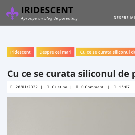
Skip
IRIDESCENT
to
content
DESPRE M
Aproape un blog de parenting
Iridescent
Despre cei mari
Cu ce se curata siliconul d
Cu ce se curata siliconul de
26/01/2022
Cristina
26/01/2022
|
Cristina
|
0 Comment
|
15:07