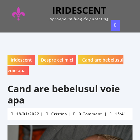
Skip
IRIDESCENT
to
content
Aproape un blog de parenting
Ope
Butt
Iridescent
Despre cei mici
Cand are bebelusul
voie apa
Cand are bebelusul voie
apa
18/01/2022
Cristina
18/01/2022
|
Cristina
|
0 Comment
|
15:41