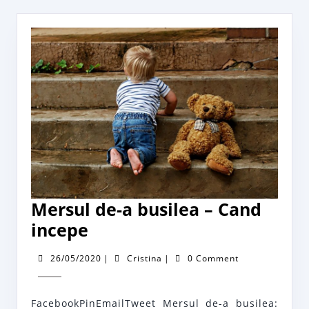
Mersul de-a busilea – Cand
Mersul
incepe
de-
26/05/2020
Cristina
26/05/2020
|
Cristina
|
0 Comment
a
busilea
FacebookPinEmailTweet Mersul de-a busilea: