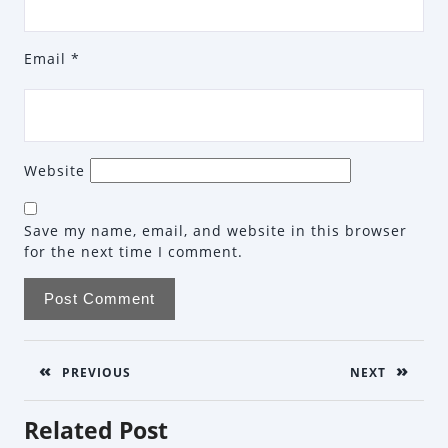
Email
*
Website
Save my name, email, and website in this browser
for the next time I comment.
Post
navigation
PREVIOUS
NEXT
Previous
Next
Related Post
post:
post: