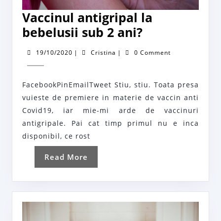
Vaccinul antigripal la
Vaccinul
bebelusii sub 2 ani?
antigripal
19/10/2020
Cristina
19/10/2020
|
Cristina
|
0 Comment
la
bebelusii
FacebookPinEmailTweet Stiu, stiu. Toata presa
sub
vuieste de premiere in materie de vaccin anti
2
Covid19, iar mie-mi arde de vaccinuri
ani?
antigripale. Pai cat timp primul nu e inca
disponibil, ce rost
Read
Read More
More