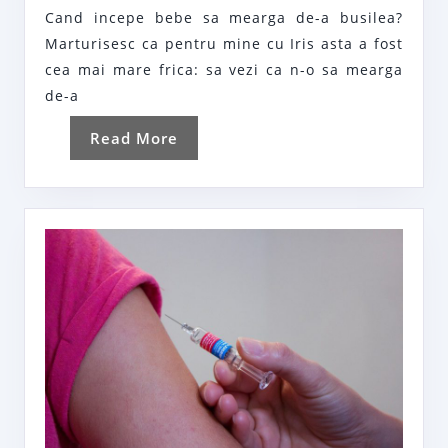
–
Cand incepe bebe sa mearga de-a busilea?
Cand
Marturisesc ca pentru mine cu Iris asta a fost
incepe
cea mai mare frica: sa vezi ca n-o sa mearga
de-a
Read
Read More
More