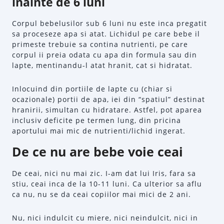
inainte de 6 luni
Corpul bebelusilor sub 6 luni nu este inca pregatit
sa proceseze apa si atat. Lichidul pe care bebe il
primeste trebuie sa contina nutrienti, pe care
corpul ii preia odata cu apa din formula sau din
lapte, mentinandu-l atat hranit, cat si hidratat.
Inlocuind din portiile de lapte cu (chiar si
ocazionale) portii de apa, iei din “spatiul” destinat
hranirii, simultan cu hidratare. Astfel, pot aparea
inclusiv deficite pe termen lung, din pricina
aportului mai mic de nutrienti/lichid ingerat.
De ce nu are bebe voie ceai
De ceai, nici nu mai zic. I-am dat lui Iris, fara sa
stiu, ceai inca de la 10-11 luni. Ca ulterior sa aflu
ca nu, nu se da ceai copiilor mai mici de 2 ani.
Nu, nici indulcit cu miere, nici neindulcit, nici in