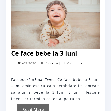
Ce
Ce face bebe la 3 luni
face
01/03/2020
Cristina
01/03/2020
|
Cristina
|
0 Comment
bebe
la
FacebookPinEmailTweet Ce face bebe la 3 luni
3
– Imi amintesc cu cata nerabdare imi doream
luni
sa ajunga bebe la 3 luni. E un milestone
imens, se termina cel de-al patrulea
Read
Read More