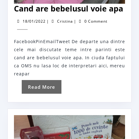
Can
Cand are bebelusul voie apa
are
18/01/2022
Cristina
18/01/2022
|
Cristina
|
0 Comment
beb
voie
FacebookPinEmailTweet De departe una dintre
apa
cele mai discutate teme intre parinti este
cand are bebelusul voie apa. In ciuda faptului
ca OMS nu lasa loc de interpretari aici, mereu
reapar
Read
Read More
More