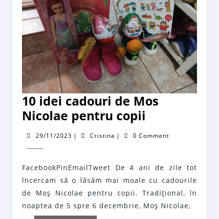
10 idei cadouri de Mos
10
Nicolae pentru copii
idei
29/11/2023
Cristina
29/11/2023
|
Cristina
|
0 Comment
cadouri
de
FacebookPinEmailTweet De 4 ani de zile tot
Mos
încercam să o lăsăm mai moale cu cadourile
Nicolae
de Moş Nicolae pentru copii. Tradiţional, în
pentru
noaptea de 5 spre 6 decembrie, Moş Nicolae,
copii