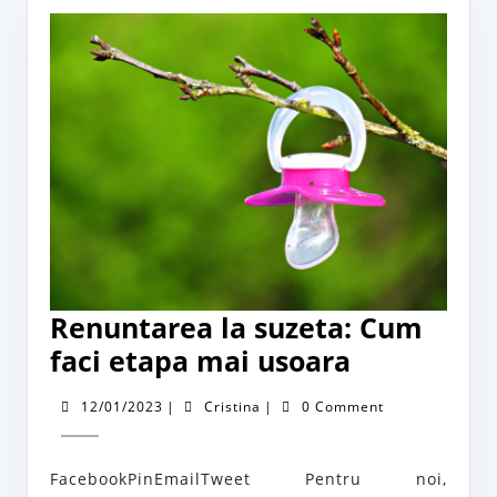
Renuntarea la suzeta: Cum
Renuntare
faci etapa mai usoara
la
12/01/2023
Cristina
12/01/2023
|
Cristina
|
0 Comment
suzeta:
Cum
FacebookPinEmailTweet Pentru noi,
faci