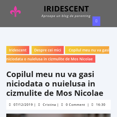
Skip
IRIDESCENT
to
content
Aproape un blog de parenting
Ope
Butt
Iridescent
Despre cei mici
Copilul meu nu va gasi
niciodata o nuielusa in cizmulite de Mos Nicolae
Copilul meu nu va gasi
niciodata o nuielusa in
cizmulite de Mos Nicolae
07/12/2019
Cristina
07/12/2019
|
Cristina
|
0 Comment
|
16:30