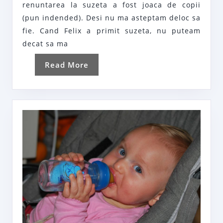
renuntarea la suzeta a fost joaca de copii
etapa
(pun indended). Desi nu ma asteptam deloc sa
mai
fie. Cand Felix a primit suzeta, nu puteam
usoara
decat sa ma
Read
Read More
More