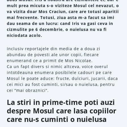
mult prea micuta s-o viziteze Mosul cel nevazut, o
va vizita doar Mos Craciun, care are totusi aparitii
mai frecvente. Totusi, ziua asta m-a facut sa imi
dau seama de un lucru: cand Iris va gasi ceva in
cizmulite pe 6 decembrie, o nuielusa nu va fi
niciodata acolo.
Inclusiv reportajele din media de a doua zi
abundau de povesti ale unor copii, fiecare
enumerand ce a primit de Mos Nicolae.
Ca un fapt divers si nimic altceva, voice overul
intotdeauna enumera posibilele cadouri pe care
Mosul le poate aduce: fructe, dulciuri, jucarii, daca
cei mici au fost cuminti, si/sau o nuielusa, pentru
cei “mai obraznici”.
La stiri in prime-time poti auzi
despre Mosul care lasa copiilor
care nu-s cuminti o nuielusa