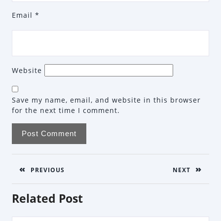
Email
*
Website
Save my name, email, and website in this browser
for the next time I comment.
Post
navigation
PREVIOUS
NEXT
Previous
Next
Related Post
post:
post: