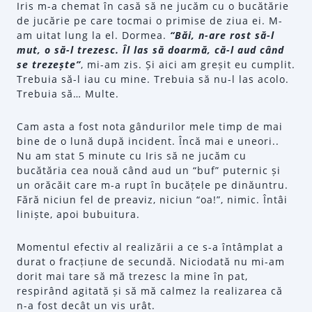
Iris m-a chemat în casă să ne jucăm cu o bucătărie
de jucărie pe care tocmai o primise de ziua ei. M-
am uitat lung la el. Dormea.
“Băi, n-are rost să-l
mut, o să-l trezesc. Îl las să doarmă, că-l aud când
se trezește”
, mi-am zis. Și aici am greșit eu cumplit.
Trebuia să-l iau cu mine. Trebuia să nu-l las acolo.
Trebuia să… Multe.
Cam asta a fost nota gândurilor mele timp de mai
bine de o lună după incident. Încă mai e uneori..
Nu am stat 5 minute cu Iris să ne jucăm cu
bucătăria cea nouă când aud un “buf” puternic și
un orăcăit care m-a rupt în bucățele pe dinăuntru.
Fără niciun fel de preaviz, niciun “oa!”, nimic. Întâi
liniște, apoi bubuitura.
Momentul efectiv al realizării a ce s-a întâmplat a
durat o fracțiune de secundă. Niciodată nu mi-am
dorit mai tare să mă trezesc la mine în pat,
respirând agitată și să mă calmez la realizarea că
n-a fost decât un vis urât.