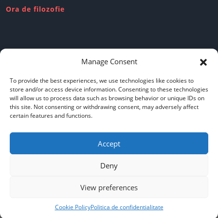
Ora de filozofie
Review-uri dubioase
Manage Consent
To provide the best experiences, we use technologies like cookies to
store and/or access device information. Consenting to these technologies
will allow us to process data such as browsing behavior or unique IDs on
this site. Not consenting or withdrawing consent, may adversely affect
Politica de confidentialitate
certain features and functions.
Accept
Cookie policy
Deny
View preferences
Copyright © Iridescent 2019
Cookie Policy
Politica de confidentialitate
Scroll