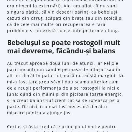
era nimeni la externări). Aici am aflat că nu sunt
singura pățită, că vin deseori părinți cu bebeluși
căzuți din căruț, scăpați din brațe sau din scoică și
că de cele mai multe ori recuperarea e fără
probleme și nu există consecințe pe termen lung.
Bebelușul se poate rostogoli mult
mai devreme, făcându-și balans
Au trecut aproape două luni de atunci, iar Felix e
păzit încontinuu când e pe masa de înfășat sau în
alt loc decât în patul lui, dacă nu există margini. Nu
mi-a fost tare greu să-mi dau seama ulterior cum
de a reușit performanța de a se rostogoli la nici o
lună: dând din mâini și din picioare foarte energic,
și-a creat balans suficient cât să se rotească pe-o
parte. De aici, n-a mai fost necesară decât o
mișcare pentru a ajunge jos.
Cert e, și ăsta cred că e principalul motiv pentru