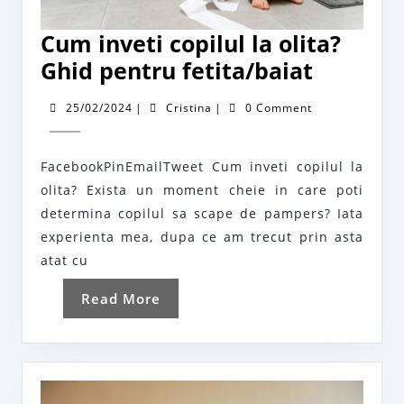
Cum inveti copilul la olita?
Cum
Ghid pentru fetita/baiat
inveti
25/02/2024
Cristina
25/02/2024
|
Cristina
|
0 Comment
copilul
la
FacebookPinEmailTweet Cum inveti copilul la
olita?
olita? Exista un moment cheie in care poti
Ghid
determina copilul sa scape de pampers? Iata
pentru
experienta mea, dupa ce am trecut prin asta
fetita/b
atat cu
Read
Read More
More