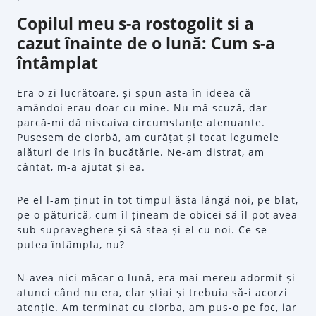
Copilul meu s-a rostogolit si a
cazut înainte de o lună: Cum s-a
întâmplat
Era o zi lucrătoare, și spun asta în ideea că
amândoi erau doar cu mine. Nu mă scuză, dar
parcă-mi dă niscaiva circumstanțe atenuante.
Pusesem de ciorbă, am curățat și tocat legumele
alături de Iris în bucătărie. Ne-am distrat, am
cântat, m-a ajutat și ea.
Pe el l-am ținut în tot timpul ăsta lângă noi, pe blat,
pe o păturică, cum îl țineam de obicei să îl pot avea
sub supraveghere și să stea și el cu noi. Ce se
putea întâmpla, nu?
N-avea nici măcar o lună, era mai mereu adormit și
atunci când nu era, clar știai și trebuia să-i acorzi
atenție. Am terminat cu ciorba, am pus-o pe foc, iar