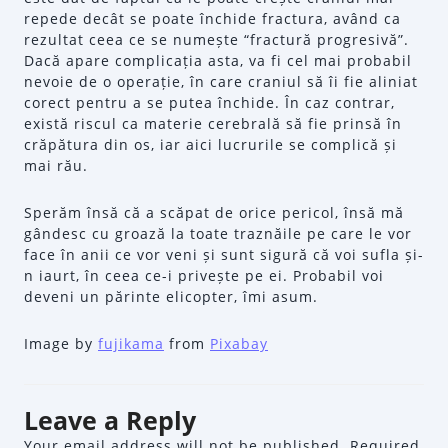
repede decât se poate închide fractura, având ca
rezultat ceea ce se numește “fractură progresivă”.
Dacă apare complicația asta, va fi cel mai probabil
nevoie de o operație, în care craniul să îi fie aliniat
corect pentru a se putea închide. În caz contrar,
există riscul ca materie cerebrală să fie prinsă în
crăpătura din os, iar aici lucrurile se complică și
mai rău.
Sperăm însă că a scăpat de orice pericol, însă mă
gândesc cu groază la toate traznăile pe care le vor
face în anii ce vor veni și sunt sigură că voi sufla și-
n iaurt, în ceea ce-i privește pe ei. Probabil voi
deveni un părinte elicopter, îmi asum.
Image by
fujikama
from
Pixabay
Leave a Reply
Your email address will not be published.
Required