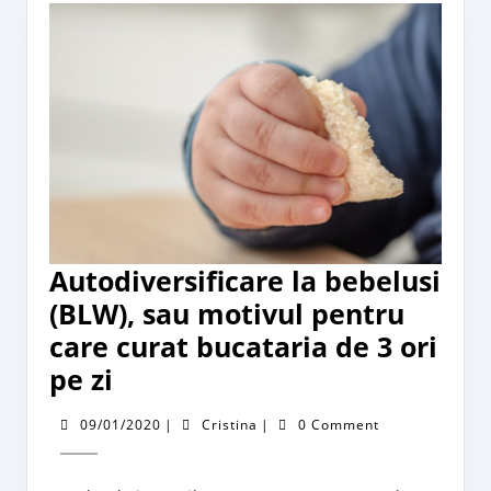
Autodiversificare la bebelusi
(BLW), sau motivul pentru
care curat bucataria de 3 ori
Autodiversificare
pe zi
la
09/01/2020
Cristina
09/01/2020
|
Cristina
|
0 Comment
bebelusi
(BLW),