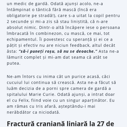
un medic de gardă. Odată ajunși acolo, ne-a
întâmpinat o tăntică fără mască (încă era
obligatorie pe stradă!), care s-a uitat la copil pentru
2 secunde și mi-a zis să stau liniștită, că n-are
absolut nimic. Dintr-o altă încăpere iese o persoana
îmbracată în combinezon, cu mască, ce mai, tot
echipamentul. Îi povestesc cu speranță și ei ce a
pățit și efectiv nu are niciun feedback, altul decât
ăsta:
“să-i puneți roșu, să nu se deoache.”
Asta ne-a
lămurit complet și mi-am dat seama că atât se
putea.
Ne-am întors cu inima cât un purice acasă, căci
cucuiul lui continua să crească. Asta ne-a făcut să
luăm decizia de a porni spre camera de gardă a
spitalului Marie Curie. Odată ajunși, a intrat doar
el cu Felix, fiind voie cu un singur aparținător. Eu
am rămas cu Iris afară, așteptându-i mai
nerăbdător ca niciodată.
Fractură craniană liniară la 27 de