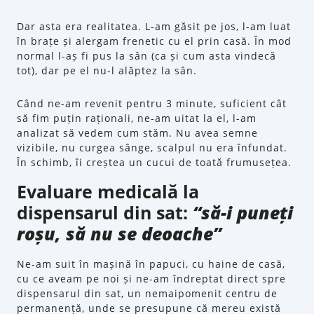
Dar asta era realitatea. L-am găsit pe jos, l-am luat
în brațe și alergam frenetic cu el prin casă. În mod
normal l-aș fi pus la sân (ca și cum asta vindecă
tot), dar pe el nu-l alăptez la sân.
Când ne-am revenit pentru 3 minute, suficient cât
să fim puțin raționali, ne-am uitat la el, l-am
analizat să vedem cum stăm. Nu avea semne
vizibile, nu curgea sânge, scalpul nu era înfundat.
În schimb, îi creștea un cucui de toată frumusețea.
Evaluare medicală la
dispensarul din sat:
“să-i puneți
roșu, să nu se deoache”
Ne-am suit în mașină în papuci, cu haine de casă,
cu ce aveam pe noi și ne-am îndreptat direct spre
dispensarul din sat, un nemaipomenit centru de
permanență, unde se presupune că mereu există