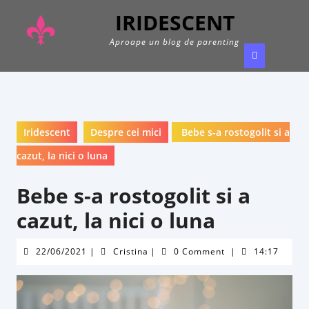
Skip
IRIDESCENT
to
content
Aproape un blog de parenting
Ope
Butt
Iridescent
Despre cei mici
Bebe s-a rostogolit si a
cazut, la nici o luna
Bebe s-a rostogolit si a
cazut, la nici o luna
22/06/2021
Cristina
22/06/2021
|
Cristina
|
0 Comment
|
14:17