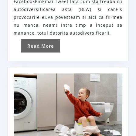
FacebookPinEmailTweet Iata cum sta treaba cu
sau
autodiversificarea asta (BLW) si care-s
motivul
provocarile ei.Va povesteam si aici ca fii-mea
pentru
nu manca, neam! Intre timp a inceput sa
care
manance, totul datorita autodiversificarii,
curat
Read
Read More
bucataria
More
de
3
ori
pe
zi