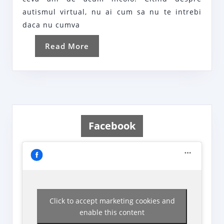
televizor
autismul virtual, nu ai cum sa nu te intrebi
sau
daca nu cumva
in
Read
Read More
fata
More
ecranelor?
Facebook
Click to accept marketing cookies and
enable this content