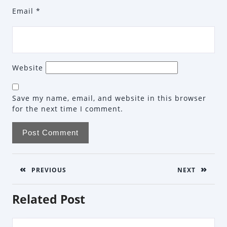
Email
*
Website
Save my name, email, and website in this browser
for the next time I comment.
Post
navigation
PREVIOUS
NEXT
Previous
Next
Related Post
post:
post: