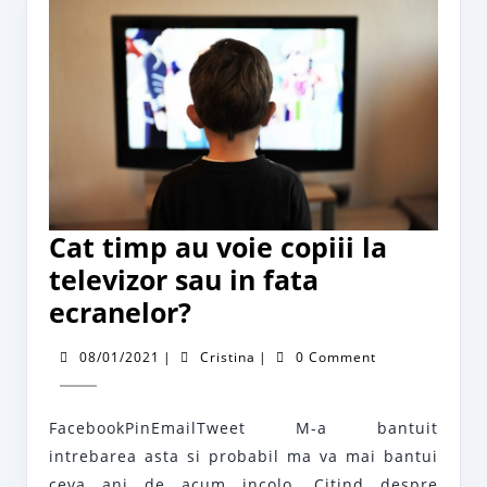
Cat timp au voie copiii la
televizor sau in fata
Cat
ecranelor?
timp
08/01/2021
Cristina
08/01/2021
|
Cristina
|
0 Comment
au
voie
FacebookPinEmailTweet M-a bantuit
copiii
intrebarea asta si probabil ma va mai bantui
la
ceva ani de acum incolo. Citind despre