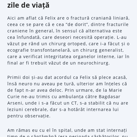
zile de viață
Aici am aflat că Felix are o fractură craniană liniară,
ceea ce se pare că e cea “de dorit”, dintre fracturile
craniene în general, în sensul că alternativa este
cea înfundată, care deseori necesită operație. L-au
văzut pe rând un chirurg ortoped, care i-a făcut și o
ecografie transfontanelară, un chirurg generalist,
care a verificat integritatea organelor interne, iar în
final ar fi trebuit văzut de un neurochirurg.
Primii doi și-au dat acordul ca Felix să plece acasă,
însă neuro nu aveau pe tură, ulterior am înțeles că
de fapt n-ar avea deloc. Prin urmare, de la Marie
Curie ne-au trimis cu ambulanța către Bagdasar
Arseni, unde i s-a făcut un CT, s-a stabilit că nu are
leziuni cerebrale, dar s-a hotărât internarea lui
pentru observație.
Am rămas eu cu el în spital, unde am stat internați
timp de o săptămână (era perioada sărbătorilor, nu