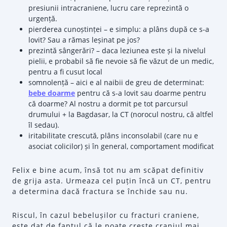
presiunii intracraniene, lucru care reprezintă o
urgență.
pierderea cunoștinței – e simplu: a plâns după ce s-a
lovit? Sau a rămas leșinat pe jos?
prezintă sângerări? – daca leziunea este și la nivelul
pielii, e probabil să fie nevoie să fie văzut de un medic,
pentru a fi cusut local
somnolență – aici e al naibii de greu de determinat:
bebe doarme
pentru că s-a lovit sau doarme pentru
că doarme? Al nostru a dormit pe tot parcursul
drumului + la Bagdasar, la CT (norocul nostru, că altfel
îl sedau).
iritabilitate crescută, plâns inconsolabil (care nu e
asociat colicilor) și în general, comportament modificat
Felix e bine acum, însă tot nu am scăpat definitiv
de grija asta. Urmeaza cel puțin încă un CT, pentru
a determina dacă fractura se închide sau nu.
Riscul, în cazul bebelușilor cu fracturi craniene,
este dat de faptul că le poate crește craniul mai