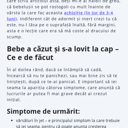
care scriu articolul ăsta, deși mi-e al naibii de greu,
că bebelușii se pot rostogoli cu mult înainte de
vârsta la care fac aceasta
achiziție (în jur de 3-4
luni)
. Indiferent cât de adormit și inert crezi tu că
este, nu-l lăsa pe o suprafață înaltă, fără margini,
asta e o lecție care era să mă coste al dracului de
scump.
Bebe a căzut și s-a lovit la cap –
Ce e de făcut
În al doilea rând, dacă se întâmplă să cadă,
încearcă să nu te panichezi, sau mai bine zis să te
liniștești, după ce te-ai panicat. E important să iei
seama la apariția câtorva simptome, care anunță că
lucrurile ar putea fi mai grave decât ai crezut
inițial.
Simptome de urmărit:
vărsături în jet – e principalul simptom la care trebuie
să iei seama, pentru că poate anunța creșterea