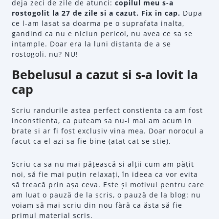
deja zeci de zile de atunci:
copilul meu s-a
rostogolit la 27 de zile si a cazut. Fix in cap.
Dupa
ce l-am lasat sa doarma pe o suprafata inalta,
gandind ca nu e niciun pericol, nu avea ce sa se
intample. Doar era la luni distanta de a se
rostogoli, nu? NU!
Bebelusul a cazut si s-a lovit la
cap
Scriu randurile astea perfect constienta ca am fost
inconstienta, ca puteam sa nu-l mai am acum in
brate si ar fi fost exclusiv vina mea. Doar norocul a
facut ca el azi sa fie bine (atat cat se stie).
Scriu ca sa nu mai pățească si alții cum am pățit
noi, să fie mai puțin relaxați, în ideea ca vor evita
să treacă prin așa ceva. Este și motivul pentru care
am luat o pauză de la scris, o pauză de la blog: nu
voiam să mai scriu din nou fără ca ăsta să fie
primul material scris.