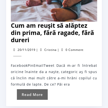
Cum am reuşit să alăptez
din prima, fără ragade, fără
Cum
dureri
am
20/11/2019
Cristina
20/11/2019
|
Cristina
|
0 Comment
reuşit
să
FacebookPinEmailTweet Dacă m-ar fi întrebat
alăptez
oricine înainte da a naşte, categoric aş fi spus
din
că înclin mai mult către a-mi hrăni copilul cu
prima,
formulă de lapte. De ce? Păi era
fără
Read
Read More
ragade,
More
fără