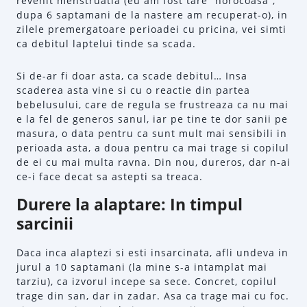
revenit menstruatia (eu am fost tare “norocoasa”,
dupa 6 saptamani de la nastere am recuperat-o), in
zilele premergatoare perioadei cu pricina, vei simti
ca debitul laptelui tinde sa scada.
Si de-ar fi doar asta, ca scade debitul… Insa
scaderea asta vine si cu o reactie din partea
bebelusului, care de regula se frustreaza ca nu mai
e la fel de generos sanul, iar pe tine te dor sanii pe
masura, o data pentru ca sunt mult mai sensibili in
perioada asta, a doua pentru ca mai trage si copilul
de ei cu mai multa ravna. Din nou, dureros, dar n-ai
ce-i face decat sa astepti sa treaca.
Durere la alaptare: In timpul
sarcinii
Daca inca alaptezi si esti insarcinata, afli undeva in
jurul a 10 saptamani (la mine s-a intamplat mai
tarziu), ca izvorul incepe sa sece. Concret, copilul
trage din san, dar in zadar. Asa ca trage mai cu foc.