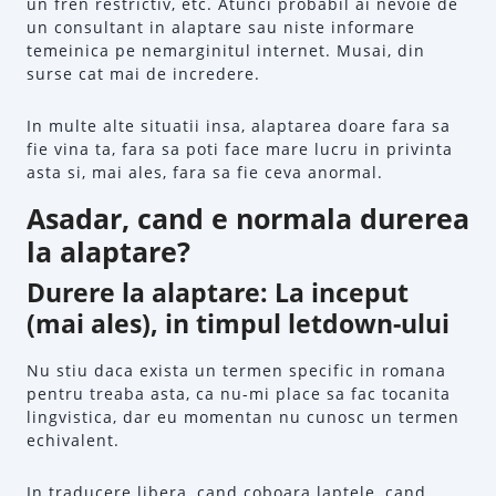
un fren restrictiv, etc. Atunci probabil ai nevoie de
un consultant in alaptare sau niste informare
temeinica pe nemarginitul internet. Musai, din
surse cat mai de incredere.
In multe alte situatii insa, alaptarea doare fara sa
fie vina ta, fara sa poti face mare lucru in privinta
asta si, mai ales, fara sa fie ceva anormal.
Asadar, cand e normala durerea
la alaptare?
Durere la alaptare: La inceput
(mai ales), in timpul letdown-ului
Nu stiu daca exista un termen specific in romana
pentru treaba asta, ca nu-mi place sa fac tocanita
lingvistica, dar eu momentan nu cunosc un termen
echivalent.
In traducere libera, cand coboara laptele, cand