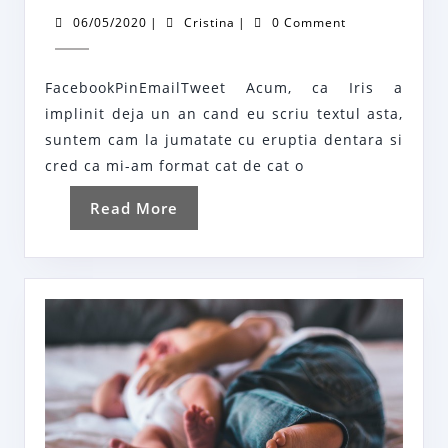
dent
06/05/2020
Cristina
06/05/2020
|
Cristina
|
0 Comment
la
bebe
FacebookPinEmailTweet Acum, ca Iris a
implinit deja un an cand eu scriu textul asta,
suntem cam la jumatate cu eruptia dentara si
cred ca mi-am format cat de cat o
Read
Read More
More