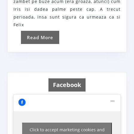
zambet pe buze acum (era groaza, atunci) cum
palmele
Iris isi dadea palme peste cap. A trecut
perioada, insa sunt sigura ca urmeaza ca si
Felix
Read
Read More
More
Facebook
Click to accept marketing cookies and