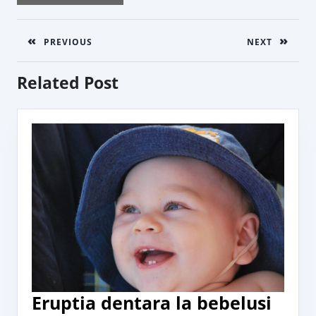
Post
navigation
PREVIOUS
NEXT
Previous
Next
Related Post
post:
post:
Erup
Eruptia dentara la bebelusi