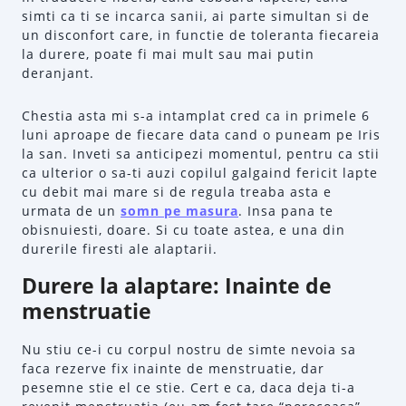
simti ca ti se incarca sanii, ai parte simultan si de
un disconfort care, in functie de toleranta fiecareia
la durere, poate fi mai mult sau mai putin
deranjant.
Chestia asta mi s-a intamplat cred ca in primele 6
luni aproape de fiecare data cand o puneam pe Iris
la san. Inveti sa anticipezi momentul, pentru ca stii
ca ulterior o sa-ti auzi copilul galgaind fericit lapte
cu debit mai mare si de regula treaba asta e
urmata de un
somn pe masura
. Insa pana te
obisnuiesti, doare. Si cu toate astea, e una din
durerile firesti ale alaptarii.
Durere la alaptare: Inainte de
menstruatie
Nu stiu ce-i cu corpul nostru de simte nevoia sa
faca rezerve fix inainte de menstruatie, dar
pesemne stie el ce stie. Cert e ca, daca deja ti-a