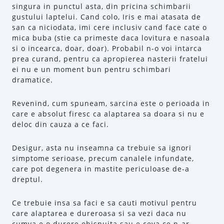
singura in punctul asta, din pricina schimbarii
gustului laptelui. Cand colo, Iris e mai atasata de
san ca niciodata, imi cere inclusiv cand face cate o
mica buba (stie ca primeste daca lovitura e nasoala
si o incearca, doar, doar). Probabil n-o voi intarca
prea curand, pentru ca apropierea nasterii fratelui
ei nu e un moment bun pentru schimbari
dramatice.
Revenind, cum spuneam, sarcina este o perioada in
care e absolut firesc ca alaptarea sa doara si nu e
deloc din cauza a ce faci.
Desigur, asta nu inseamna ca trebuie sa ignori
simptome serioase, precum canalele infundate,
care pot degenera in mastite periculoase de-a
dreptul.
Ce trebuie insa sa faci e sa cauti motivul pentru
care alaptarea e dureroasa si sa vezi daca nu
cumva e o durere obisnuita sau e ceva ce n-ar