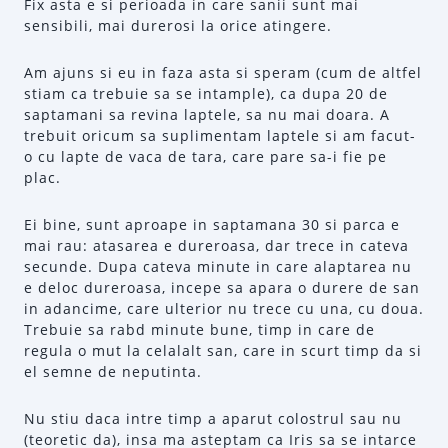
Fix asta e si perioada in care sanii sunt mai
sensibili, mai durerosi la orice atingere.
Am ajuns si eu in faza asta si speram (cum de altfel
stiam ca trebuie sa se intample), ca dupa 20 de
saptamani sa revina laptele, sa nu mai doara. A
trebuit oricum sa suplimentam laptele si am facut-
o cu lapte de vaca de tara, care pare sa-i fie pe
plac.
Ei bine, sunt aproape in saptamana 30 si parca e
mai rau: atasarea e dureroasa, dar trece in cateva
secunde. Dupa cateva minute in care alaptarea nu
e deloc dureroasa, incepe sa apara o durere de san
in adancime, care ulterior nu trece cu una, cu doua.
Trebuie sa rabd minute bune, timp in care de
regula o mut la celalalt san, care in scurt timp da si
el semne de neputinta.
Nu stiu daca intre timp a aparut colostrul sau nu
(teoretic da), insa ma asteptam ca Iris sa se intarce