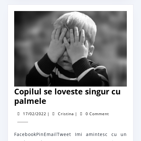
dureri
Copilul se loveste singur cu
Copilul
palmele
se
17/02/2022
Cristina
17/02/2022
|
Cristina
|
0 Comment
loveste
singur
FacebookPinEmailTweet Imi amintesc cu un
cu