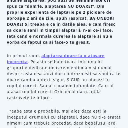
anume alaptarea, poti auzi de nenumarate ori
spus ca “dom’le, alaptarea NU DOARE!”. Din
proprie experienta de laptarie pe 2 picioare de
aproape 2 ani de zile, spun raspicat, BA UNEORI
DOARE! Si treaba e ca in datile alea, e cam firesc
sa doara sanii in timpul alaptarii, n-ai ce-i face.
Iata cand e normala durerea la alaptare si nu e
vorba de faptul ca ai face-o tu gresit.
In primul rand,
alaptarea doare la o atasare
incorecta
. Pe asta se bate toaca intr-una in
grupurile dedicate de care mentionam si numai
despre asta o sa auzi daca indraznesti sa spui ca te
doare cand alaptezi: sigur, SIGUR nu atasezi tu
copilul corect. Sau ai canalele infundate. Ca n-ai
atasat copilul corect. Oricum ai da-o, tot la
castravete te intorci.
Treaba asta e probabila, mai ales daca esti la
inceputul drumului cu alaptatul, daca nu ti-a aratat
nimeni cum trebuie procedat, daca bebelusul are