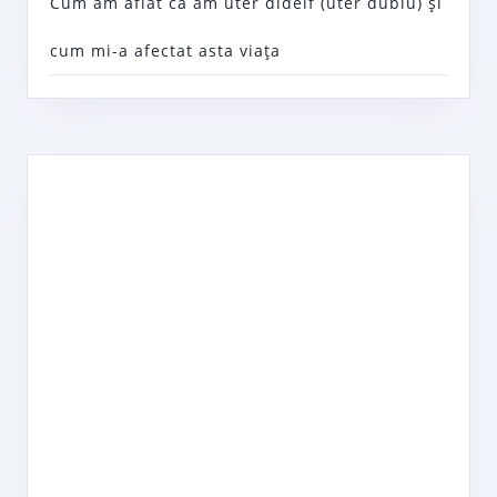
Cum am aflat că am uter didelf (uter dublu) şi
cum mi-a afectat asta viaţa