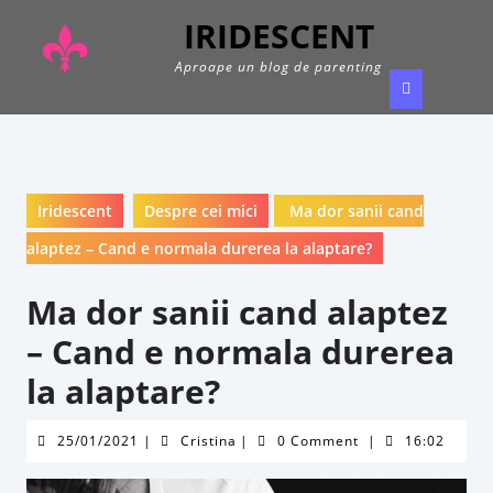
Skip
IRIDESCENT
to
content
Aproape un blog de parenting
Ope
Butt
Iridescent
Despre cei mici
Ma dor sanii cand
alaptez – Cand e normala durerea la alaptare?
Ma dor sanii cand alaptez
– Cand e normala durerea
la alaptare?
25/01/2021
Cristina
25/01/2021
|
Cristina
|
0 Comment
|
16:02