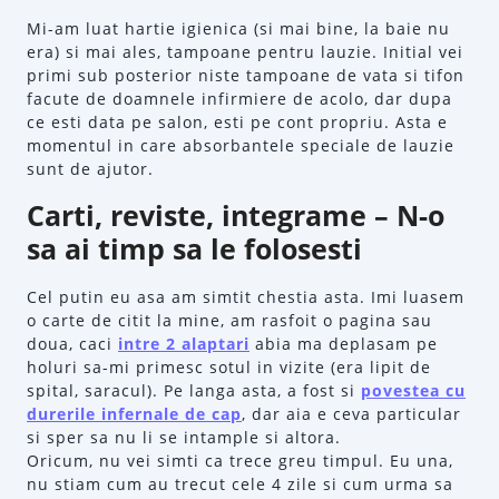
Mi-am luat hartie igienica (si mai bine, la baie nu
era) si mai ales, tampoane pentru lauzie. Initial vei
primi sub posterior niste tampoane de vata si tifon
facute de doamnele infirmiere de acolo, dar dupa
ce esti data pe salon, esti pe cont propriu. Asta e
momentul in care absorbantele speciale de lauzie
sunt de ajutor.
Carti, reviste, integrame – N-o
sa ai timp sa le folosesti
Cel putin eu asa am simtit chestia asta. Imi luasem
o carte de citit la mine, am rasfoit o pagina sau
doua, caci
intre 2 alaptari
abia ma deplasam pe
holuri sa-mi primesc sotul in vizite (era lipit de
spital, saracul). Pe langa asta, a fost si
povestea cu
durerile infernale de cap
, dar aia e ceva particular
si sper sa nu li se intample si altora.
Oricum, nu vei simti ca trece greu timpul. Eu una,
nu stiam cum au trecut cele 4 zile si cum urma sa