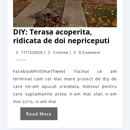
DIY: Terasa acoperita,
DIY:
ridicata de doi nepriceputi
Teras
11/12/2020
Cristina
11/12/2020
|
Cristina
|
0 Comment
acope
ridic
FacebookPinEmailTweet Tocmai ce am
de
terminat cam cel mai mare proiect de diy de
doi
care ne-am apucat vreodata, motivul pentru
nepri
care saptamanile astea n-am mai stat, n-am
mai scris, n-am mai
Read
Read More
More