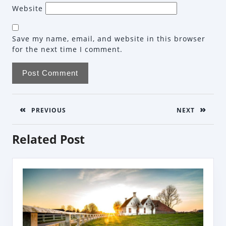
Website
Save my name, email, and website in this browser
for the next time I comment.
Post
navigation
PREVIOUS
NEXT
Previous
Next
Related Post
post:
post: