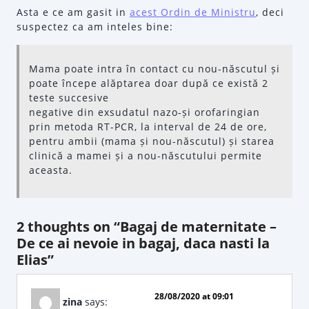
Asta e ce am gasit in
acest Ordin de Ministru
, deci
suspectez ca am inteles bine:
Mama poate intra în contact cu nou-născutul și
poate începe alăptarea doar după ce există 2
teste succesive
negative din exsudatul nazo-și orofaringian
prin metoda RT-PCR, la interval de 24 de ore,
pentru ambii (mama și nou-născutul) și starea
clinică a mamei și a nou-născutului permite
aceasta.
2 thoughts on “Bagaj de maternitate –
De ce ai nevoie in bagaj, daca nasti la
Elias”
28/08/2020 at 09:01
zina
says: