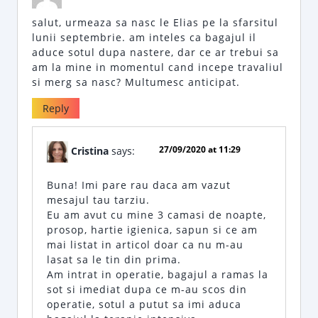
salut, urmeaza sa nasc le Elias pe la sfarsitul
lunii septembrie. am inteles ca bagajul il
aduce sotul dupa nastere, dar ce ar trebui sa
am la mine in momentul cand incepe travaliul
si merg sa nasc? Multumesc anticipat.
Reply
27/09/2020 at 11:29
Cristina
says:
Buna! Imi pare rau daca am vazut
mesajul tau tarziu.
Eu am avut cu mine 3 camasi de noapte,
prosop, hartie igienica, sapun si ce am
mai listat in articol doar ca nu m-au
lasat sa le tin din prima.
Am intrat in operatie, bagajul a ramas la
sot si imediat dupa ce m-au scos din
operatie, sotul a putut sa imi aduca