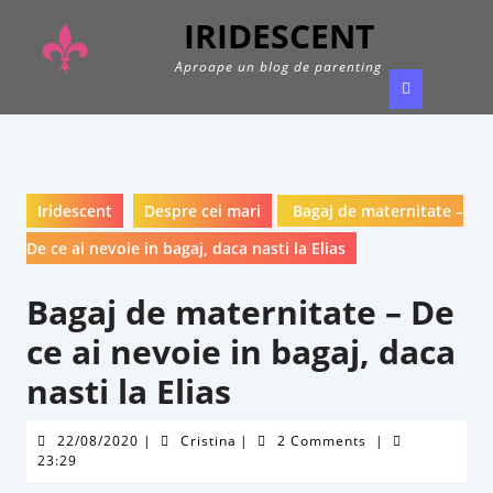
Skip
IRIDESCENT
to
content
Aproape un blog de parenting
Ope
Butt
Iridescent
Despre cei mari
Bagaj de maternitate –
De ce ai nevoie in bagaj, daca nasti la Elias
Bagaj de maternitate – De
ce ai nevoie in bagaj, daca
nasti la Elias
22/08/2020
Cristina
22/08/2020
|
Cristina
|
2 Comments
|
23:29