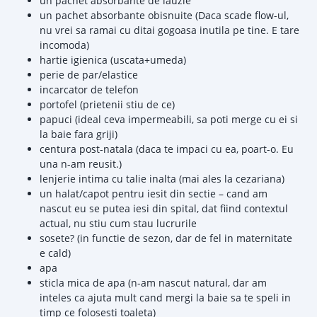
un pachet absorbante de lauzie
un pachet absorbante obisnuite (Daca scade flow-ul,
nu vrei sa ramai cu ditai gogoasa inutila pe tine. E tare
incomoda)
hartie igienica (uscata+umeda)
perie de par/elastice
incarcator de telefon
portofel (prietenii stiu de ce)
papuci (ideal ceva impermeabili, sa poti merge cu ei si
la baie fara griji)
centura post-natala (daca te impaci cu ea, poart-o. Eu
una n-am reusit.)
lenjerie intima cu talie inalta (mai ales la cezariana)
un halat/capot pentru iesit din sectie – cand am
nascut eu se putea iesi din spital, dat fiind contextul
actual, nu stiu cum stau lucrurile
sosete? (in functie de sezon, dar de fel in maternitate
e cald)
apa
sticla mica de apa (n-am nascut natural, dar am
inteles ca ajuta mult cand mergi la baie sa te speli in
timp ce folosesti toaleta)