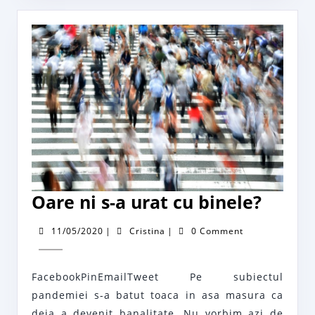
Oare
Oare ni s-a urat cu binele?
ni
11/05/2020
Cristina
11/05/2020
|
Cristina
|
0 Comment
s-
a
FacebookPinEmailTweet Pe subiectul
urat
pandemiei s-a batut toaca in asa masura ca
cu
deja a devenit banalitate. Nu vorbim azi de