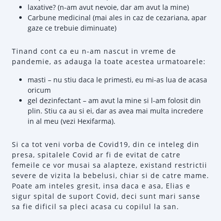
laxative? (n-am avut nevoie, dar am avut la mine)
Carbune medicinal (mai ales in caz de cezariana, apar
gaze ce trebuie diminuate)
Tinand cont ca eu n-am nascut in vreme de
pandemie, as adauga la toate acestea urmatoarele:
masti – nu stiu daca le primesti, eu mi-as lua de acasa
oricum
gel dezinfectant – am avut la mine si l-am folosit din
plin. Stiu ca au si ei, dar as avea mai multa incredere
in al meu (vezi Hexifarma).
Si ca tot veni vorba de Covid19, din ce inteleg din
presa, spitalele Covid ar fi de evitat de catre
femeile ce vor musai sa alapteze, existand restrictii
severe de vizita la bebelusi, chiar si de catre mame.
Poate am inteles gresit, insa daca e asa, Elias e
sigur spital de suport Covid, deci sunt mari sanse
sa fie dificil sa pleci acasa cu copilul la san.