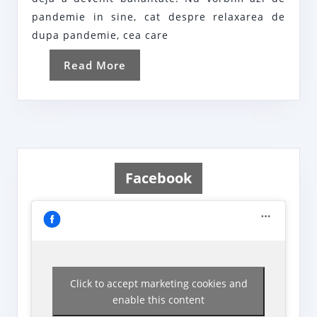
binel
pandemie in sine, cat despre relaxarea de
dupa pandemie, cea care
Read
Read More
More
Facebook
Click to accept marketing cookies and
enable this content