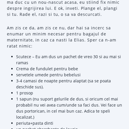
ma duc cu un nou-nascut acasa, eu stiind fix nimic
despre ingrijirea lui. E ok, inveti. Plange el, plangi
si tu. Rade el, razi si tu, o sa va descurcati.
Am zis ce da, am zis ce nu, dar hai sa incerc sa
enumar un minim necesar pentru bagajul de
maternitate, in caz ca nasti la Elias. Sper ca n-am
ratat nimic:
Scutece – Eu am dus un pachet de vreo 30 si au mai si
ramas
Crema de fundulet pentru bebe
servetele umede pentru bebelusi
3-4 camasi de noapte pentru alaptat (sa se poata
deschide sus).
1 prosop
1 sapun (nu suport gelurile de dus, si oricum cel mai
probabil nu vei avea cum/unde sa faci dus. Vei face un
dus portorican, in cel mai bun caz. Adica te speli
localizat.)
periuta+pasta dinti