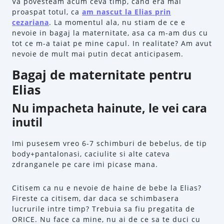
Va povesteam acum ceva timp, cand era mai
proaspat totul, ca
am nascut la Elias prin
cezariana
. La momentul ala, nu stiam de ce e
nevoie in bagaj la maternitate, asa ca m-am dus cu
tot ce m-a taiat pe mine capul. In realitate? Am avut
nevoie de mult mai putin decat anticipasem.
Bagaj de maternitate pentru
Elias
Nu impacheta hainute, le vei cara
inutil
Imi pusesem vreo 6-7 schimburi de bebelus, de tip
body+pantalonasi, caciulite si alte cateva
zdranganele pe care imi picase mana.
Citisem ca nu e nevoie de haine de bebe la Elias?
Fireste ca citisem, dar daca se schimbasera
lucrurile intre timp? Trebuia sa fiu pregatita de
ORICE. Nu face ca mine, nu ai de ce sa te duci cu