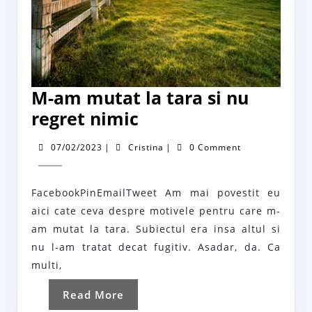
M-am mutat la tara si nu
M-
regret nimic
am
07/02/2023
Cristina
07/02/2023
|
Cristina
|
0 Comment
mutat
la
FacebookPinEmailTweet Am mai povestit eu
tara
aici cate ceva despre motivele pentru care m-
si
am mutat la tara. Subiectul era insa altul si
nu
nu l-am tratat decat fugitiv. Asadar, da. Ca
regret
multi,
nimic
Read
Read More
More