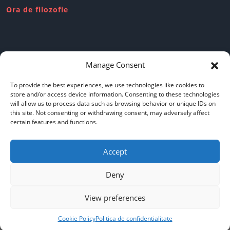
Ora de filozofie
Review-uri dubioase
Manage Consent
To provide the best experiences, we use technologies like cookies to
store and/or access device information. Consenting to these technologies
will allow us to process data such as browsing behavior or unique IDs on
this site. Not consenting or withdrawing consent, may adversely affect
Politica de confidentialitate
certain features and functions.
Accept
Cookie policy
Deny
View preferences
Copyright © Iridescent 2019
Cookie Policy
Politica de confidentialitate
Scroll