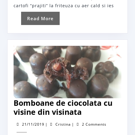
cu
cartofi “prajiti” la friteuza cu aer cald si ies
aer
Read
Read More
cald
More
(air
fryer)
Bomboane de ciocolata cu
Bomboane
visine din visinata
de
21/11/2019
Cristina
21/11/2019
|
Cristina
|
2 Comments
ciocolata