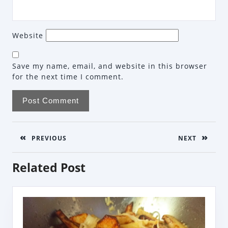
Website
Save my name, email, and website in this browser
for the next time I comment.
Post
navigation
PREVIOUS
NEXT
Previous
Next
Related Post
post:
post: