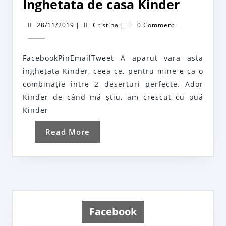
Inghet
Inghetata de casa Kinder
de
28/11/2019
Cristina
28/11/2019
|
Cristina
|
0 Comment
casa
Kinder
FacebookPinEmailTweet A aparut vara asta
îngheţata Kinder, ceea ce, pentru mine e ca o
combinaţie între 2 deserturi perfecte. Ador
Kinder de când mă ştiu, am crescut cu ouă
Kinder
Read
Read More
More
Facebook