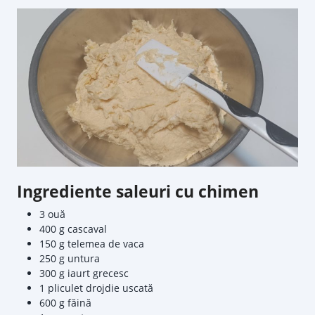
Ingrediente saleuri cu chimen
3 ouă
400 g cascaval
150 g telemea de vaca
250 g untura
300 g iaurt grecesc
1 pliculet drojdie uscată
600 g făină