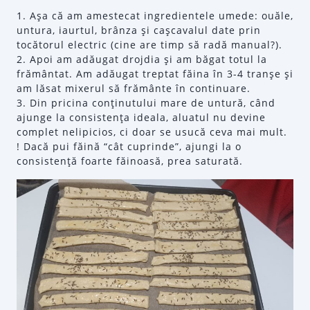
1. Aşa că am amestecat ingredientele umede: ouăle,
untura, iaurtul, brânza şi caşcavalul date prin
tocătorul electric (cine are timp să radă manual?).
2. Apoi am adăugat drojdia şi am băgat totul la
frământat. Am adăugat treptat făina în 3-4 tranşe şi
am lăsat mixerul să frământe în continuare.
3. Din pricina conţinutului mare de untură, când
ajunge la consistenţa ideala, aluatul nu devine
complet nelipicios, ci doar se usucă ceva mai mult.
! Dacă pui făină “cât cuprinde”, ajungi la o
consistenţă foarte făinoasă, prea saturată.