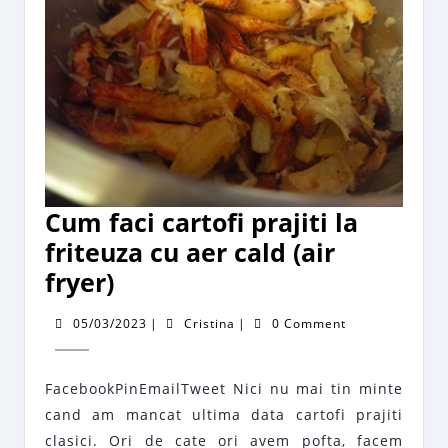
Cum faci cartofi prajiti la
friteuza cu aer cald (air
Cum
fryer)
faci
05/03/2023
Cristina
05/03/2023
|
Cristina
|
0 Comment
cartofi
prajiti
FacebookPinEmailTweet Nici nu mai tin minte
la
cand am mancat ultima data cartofi prajiti
friteuza
clasici. Ori de cate ori avem pofta, facem