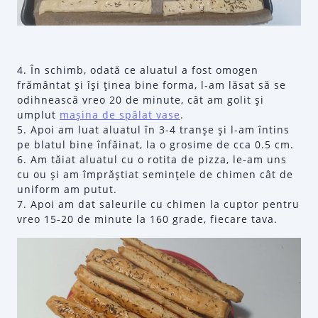
4. În schimb, odată ce aluatul a fost omogen
frământat şi îşi ţinea bine forma, l-am lăsat să se
odihnească vreo 20 de minute, cât am golit şi
umplut
maşina de spălat vase
.
5. Apoi am luat aluatul în 3-4 tranşe şi l-am întins
pe blatul bine înfăinat, la o grosime de cca 0.5 cm.
6. Am tăiat aluatul cu o rotita de pizza, le-am uns
cu ou şi am împrăştiat seminţele de chimen cât de
uniform am putut.
7. Apoi am dat saleurile cu chimen la cuptor pentru
vreo 15-20 de minute la 160 grade, fiecare tava.