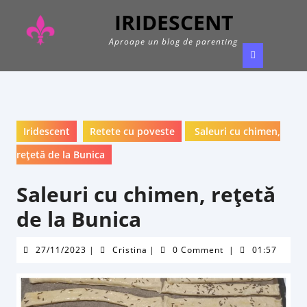
Skip
IRIDESCENT
to
content
Aproape un blog de parenting
Ope
Butt
Iridescent
Retete cu poveste
Saleuri cu chimen,
reţetă de la Bunica
Saleuri cu chimen, reţetă
de la Bunica
27/11/2023
Cristina
27/11/2023
|
Cristina
|
0 Comment
|
01:57