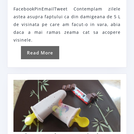
cu
FacebookPinEmailTweet Contemplam zilele
visine
astea asupra faptului ca din damigeana de 5 L
din
de visinata pe care am facut-o in vara, abia
visinata
daca a mai ramas zeama cat sa acopere
visinele.
Read
Read More
More