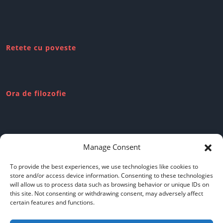
Retete cu poveste
Ora de filozofie
Review-uri dubioase
Manage Consent
To provide the best experiences, we use technologies like cookies to
store and/or access device information. Consenting to these technologies
will allow us to process data such as browsing behavior or unique IDs on
this site. Not consenting or withdrawing consent, may adversely affect
Politica de confidentialitate
certain features and functions.