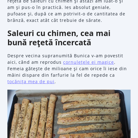
reţeta de saleuri cu chimen şi astăzi am luat-o şi
am şi pus-o în practică. Ies absolut geniale,
pufoase şi, după ce am potrivit-o de cantitatea de
brânză, exact atât cât trebuie de sărate.
Saleuri cu chimen, cea mai
bună reţetă încercată
Despre vecina supranumită Bunica v-am povestit
aici, când am reprodus
cornuleţele ei magice
.
Femeia găteşte de milioane şi cam orice îi iese din
mâini dispare din farfurie la fel de repede ca
tocăniţa mea de pui
.