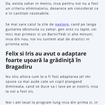
Da, exista zahar in meniu, insa pentru noi nu a fost
un criteriu eliminatoriu, deoarece am considerat ca
e in cantitati rezonabile.
Se mai sare calul la zile de
nastere
, cand pe langa
gustarea obisnuita cu zahar, gen orez cu lapte, cei
mici mai primesc si un Barni/Tedi si alte minuni,
insa din nou, noi nu suntem atat de drastici in
privinta asta.
Felix si Iris au avut o adaptare
foarte uşoară la grădiniţă în
Bragadiru
Nu stiu altora cum le-o fi fost adaptarea (el imi
spune ca mai aude cate un copil plangand
dimineata, cand se duce sa-i lase pe ai nostri), insa
la noi a fost vis.
Noi i-am lasat la program lung inca din prima zi, in