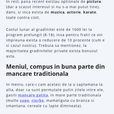
In rest, pana recent existau optionale de
pictura
(dar a scazut interesul si nu s-a mai putut tine),
dans, si inca exista de
muzica
,
actorie
,
karate
,
toate contra cost.
Costul lunar al gradinitei este de 1600 lei la
program prelungit (8-18), insa pentru fratii ce vin
impreuna exista o reducere de 10 procente (cum e
si cazul nostru). Trebuia sa mentionez, la
majoritatea gradinitelor private exista bonusul
asta.
Meniul, compus in buna parte din
mancare traditionala
In meniu, care-i cam acelasi de la o saptamana la
alta, doar ca sunt permutate putin zilele intre ele,
gasiti
mancare gatita
, in mare parte traditionala
(multe
supe
,
ciorbe
, mamaliguta cu branza si
smantana, cereale cu lapte dimineata).