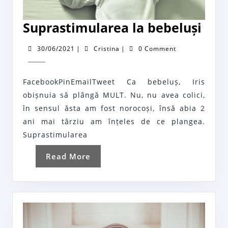
Sup
Suprastimularea la bebeluși
la
30/06/2021
Cristina
30/06/2021
|
Cristina
|
0 Comment
bebe
FacebookPinEmailTweet Ca bebeluș, Iris
obișnuia să plângă MULT. Nu, nu avea colici,
în sensul ăsta am fost norocoși, însă abia 2
ani mai târziu am înțeles de ce plangea.
Suprastimularea
Read
Read More
More