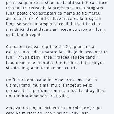
principal pentru ca stiam de la alti parinti ca a face
treptata trecerea, de la program scurt la program
lung, poate crea asteptari ca mama sa fie mereu
acolo la pranz. Cand se face trecerea la program
lung, se poate intampla ca copilului sa-i fie chiar
mai dificil decat daca s-ar incepe cu program lung
de la bun inceput.
Cu toate acestea, in primele 1-2 saptamani, a
existat un pic de suparare la Felix (deh, avea nici 18
luni – grupa baby), insa ii trecea repede cand il
luau doamnele in brate. Ulterior insa, intra singur
si voios in gradinita, de mana cu Iris.
De fiecare data cand imi vine acasa, mai rar in
ultimul timp, mult mai mult la inceput, Felix
miroase tot a parfum, semn ca a fost iar dragalit si
tinut in brate pe parcursul zilei.
Am avut un singur incident cu un coleg de grupa
care l-a muscat de vreo 2 ori pe Felix, insa