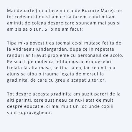
Mai departe (nu aflasem inca de Bucurie Mare), ne
tot codeam si nu stiam ce sa facem, cand mi-am
amintit de colega despre care spuneam mai sus si
am zis sa o sun. Si bine am facut:
Tipa mi-a povestit ca tocmai ce-si mutase fetita de
la Andreea’s Kindergarden, dupa ce in repetate
randuri ar fi avut probleme cu personalul de acolo.
Pe scurt, pe motiv ca fetita musca, era deseori
izolata la alta masa, se tipa la ea, iar cea mica a
ajuns sa aiba o trauma legata de mersul la
gradinita, de care cu greu a scapat ulterior.
Tot despre aceasta gradinita am auzit pareri de la
alti parinti, care sustineau ca nu-i atat de mult
despre educatie, ci mai mult un loc unde copiii
sunt supravegheati.