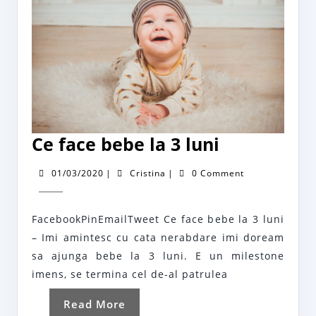
Ce
Ce face bebe la 3 luni
face
01/03/2020
Cristina
01/03/2020
|
Cristina
|
0 Comment
bebe
la
FacebookPinEmailTweet Ce face bebe la 3 luni
3
– Imi amintesc cu cata nerabdare imi doream
luni
sa ajunga bebe la 3 luni. E un milestone
imens, se termina cel de-al patrulea
Read
Read More