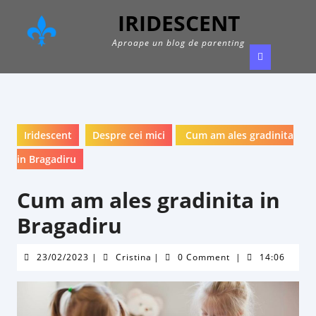
Skip
IRIDESCENT
to
content
Aproape un blog de parenting
Ope
Butt
Iridescent
Despre cei mici
Cum am ales gradinita
in Bragadiru
Cum am ales gradinita in
Bragadiru
23/02/2023
Cristina
23/02/2023
|
Cristina
|
0 Comment
|
14:06