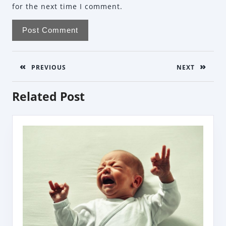
for the next time I comment.
Post
navigation
PREVIOUS
NEXT
Previous
Next
Related Post
post:
post: