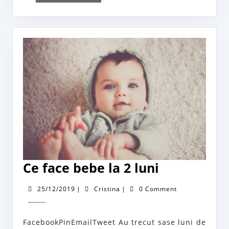
More
Ce
Ce face bebe la 2 luni
face
25/12/2019
Cristina
25/12/2019
|
Cristina
|
0 Comment
bebe
la
FacebookPinEmailTweet Au trecut sase luni de
2