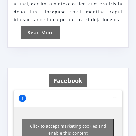
atunci, dar imi amintesc ca ieri cum era Iris la
luni
doua luni. Incepuse sa-si mentina capul
binisor cand statea pe burtica si deja incepea
Read
Read More
More
Facebook
Click to accept marketing cookies and
enable this content