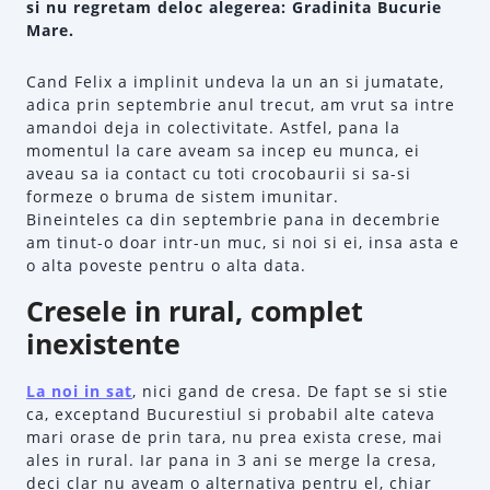
si nu regretam deloc alegerea: Gradinita Bucurie
Mare.
Cand Felix a implinit undeva la un an si jumatate,
adica prin septembrie anul trecut, am vrut sa intre
amandoi deja in colectivitate. Astfel, pana la
momentul la care aveam sa incep eu munca, ei
aveau sa ia contact cu toti crocobaurii si sa-si
formeze o bruma de sistem imunitar.
Bineinteles ca din septembrie pana in decembrie
am tinut-o doar intr-un muc, si noi si ei, insa asta e
o alta poveste pentru o alta data.
Cresele in rural, complet
inexistente
La noi in sat
, nici gand de cresa. De fapt se si stie
ca, exceptand Bucurestiul si probabil alte cateva
mari orase de prin tara, nu prea exista crese, mai
ales in rural. Iar pana in 3 ani se merge la cresa,
deci clar nu aveam o alternativa pentru el, chiar