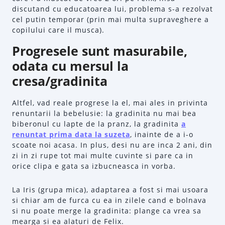
discutand cu educatoarea lui, problema s-a rezolvat
cel putin temporar (prin mai multa supraveghere a
copilului care il musca).
Progresele sunt masurabile,
odata cu mersul la
cresa/gradinita
Altfel, vad reale progrese la el, mai ales in privinta
renuntarii la bebelusie: la gradinita nu mai bea
biberonul cu lapte de la pranz, la gradinita
a
renuntat prima data la suzeta
, inainte de a i-o
scoate noi acasa. In plus, desi nu are inca 2 ani, din
zi in zi rupe tot mai multe cuvinte si pare ca in
orice clipa e gata sa izbucneasca in vorba.
La Iris (grupa mica), adaptarea a fost si mai usoara
si chiar am de furca cu ea in zilele cand e bolnava
si nu poate merge la gradinita: plange ca vrea sa
mearga si ea alaturi de Felix.