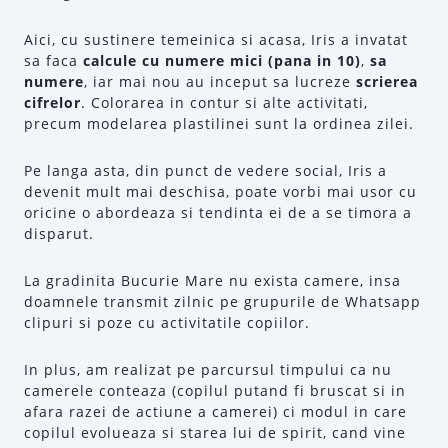
Aici, cu sustinere temeinica si acasa, Iris a invatat
sa faca
calcule cu numere mici (pana in 10)
,
sa
numere
, iar mai nou au inceput sa lucreze
scrierea
cifrelor
. Colorarea in contur si alte activitati,
precum modelarea plastilinei sunt la ordinea zilei.
Pe langa asta, din punct de vedere social, Iris a
devenit mult mai deschisa, poate vorbi mai usor cu
oricine o abordeaza si tendinta ei de a se timora a
disparut.
La gradinita Bucurie Mare nu exista camere, insa
doamnele transmit zilnic pe grupurile de Whatsapp
clipuri si poze cu activitatile copiilor.
In plus, am realizat pe parcursul timpului ca nu
camerele conteaza (copilul putand fi bruscat si in
afara razei de actiune a camerei) ci modul in care
copilul evolueaza si starea lui de spirit, cand vine